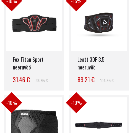
-10%
-15%
Prillid
Kaitsmed
Kotid & Kohvrid
Rehvid
Muu
Fox Titan Sport
Leatt 3DF 3.5
Talvevarustus
neeruvöö
neeruvöö
31.46 €
89.21 €
Vabaaeg
34.95 €
104.95 €
Matkavarustus
-10%
-10%