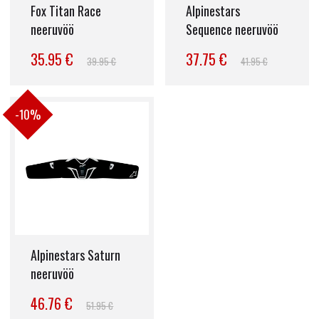
Fox Titan Race
Alpinestars
neeruvöö
Sequence neeruvöö
35.95 €
37.75 €
39.95 €
41.95 €
-10%
Alpinestars Saturn
neeruvöö
46.76 €
51.95 €