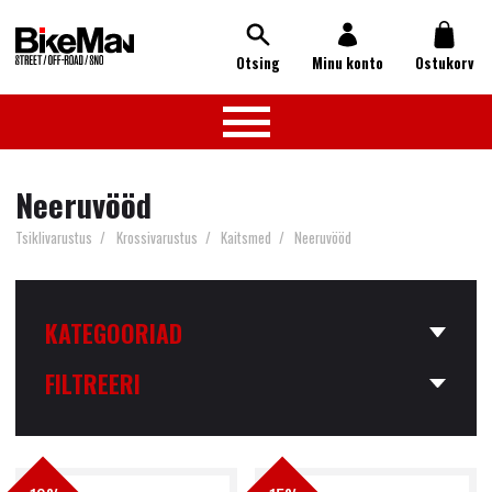
Otsing
Minu konto
Ostukorv
Neeruvööd
Tsiklivarustus
Krossivarustus
Kaitsmed
Neeruvööd
Motovarustus
KATEGOORIAD
Krossivarustus
FILTREERI
Krossiriided
Krossikiivrid
Krossisaapad