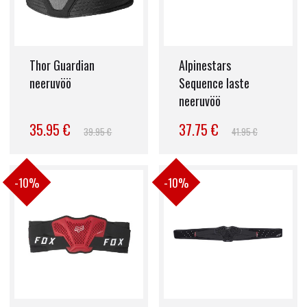
Thor Guardian
Alpinestars
neeruvöö
Sequence laste
neeruvöö
35.95 €
37.75 €
39.95 €
41.95 €
-10%
-10%