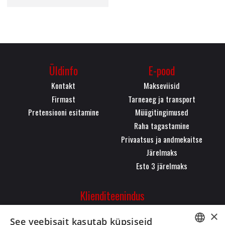
Üldinfo
E-pood
Kontakt
Makseviisid
Firmast
Tarneaeg ja transport
Pretensiooni esitamine
Müügitingimused
Raha tagastamine
Privaatsus ja andmekaitse
Järelmaks
Esto 3 järelmaks
Klienditeenindus
Pärnu mnt. 323, 11620,
×
See veebisait kasutab küpsiseid
Tallinn