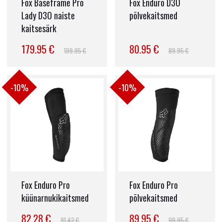
Fox Baseframe Pro
Fox Enduro D3O
Lady D3O naiste
põlvekaitsmed
kaitsesärk
179.95 €
80.95 €
199.95 €
89.95 €
-10%
-10%
Fox Enduro Pro
Fox Enduro Pro
küünarnukikaitsmed
põlvekaitsmed
82.28 €
89.95 €
91.42 €
99.95 €