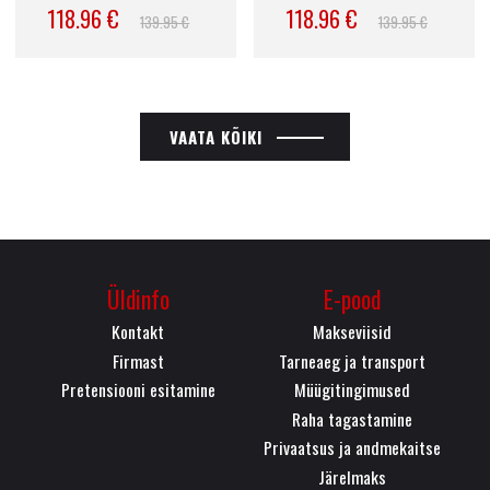
118.96 €
118.96 €
139.95 €
139.95 €
VAATA KÕIKI
Üldinfo
E-pood
Kontakt
Makseviisid
Firmast
Tarneaeg ja transport
Pretensiooni esitamine
Müügitingimused
Raha tagastamine
Privaatsus ja andmekaitse
Järelmaks