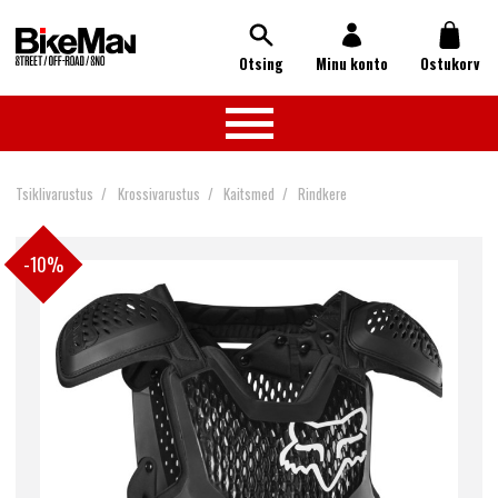
Otsing
Minu konto
Ostukorv
Tsiklivarustus
Krossivarustus
Kaitsmed
Rindkere
-10%