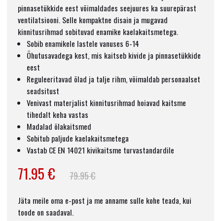
pinnasetükkide eest võimaldades seejuures ka suurepärast
ventilatsiooni. Selle kompaktne disain ja mugavad
kinnitusrihmad sobituvad enamike kaelakaitsmetega.
Sobib enamikele lastele vanuses 6-14
Õhutusavadega kest, mis kaitseb kivide ja pinnasetükkide
eest
Reguleeritavad õlad ja talje rihm, võimaldab personaalset
seadsitust
Venivast materjalist kinnitusrihmad hoiavad kaitsme
tihedalt keha vastas
Madalad õlakaitsmed
Sobitub paljude kaelakaitsmetega
Vastab CE EN 14021 kivikaitsme turvastandardile
71.95 €
79.95 €
Jäta meile oma e-post ja me anname sulle kohe teada, kui
toode on saadaval.