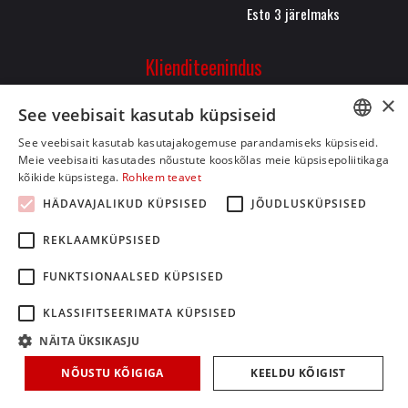
Esto 3 järelmaks
Klienditeenindus
Pärnu mnt. 323, 11620,
×
See veebisait kasutab küpsiseid
Tallinn
+372 50 26 084
See veebisait kasutab kasutajakogemuse parandamiseks küpsiseid.
ESTONIAN
Meie veebisaiti kasutades nõustute kooskõlas meie küpsisepoliitikaga
info@bikeman.ee
kõikide küpsistega.
Rohkem teavet
ENGLISH
HÄDAVAJALIKUD KÜPSISED
JÕUDLUSKÜPSISED
REKLAAMKÜPSISED
FUNKTSIONAALSED KÜPSISED
KLASSIFITSEERIMATA KÜPSISED
NÄITA ÜKSIKASJU
NÕUSTU KÕIGIGA
KEELDU KÕIGIST