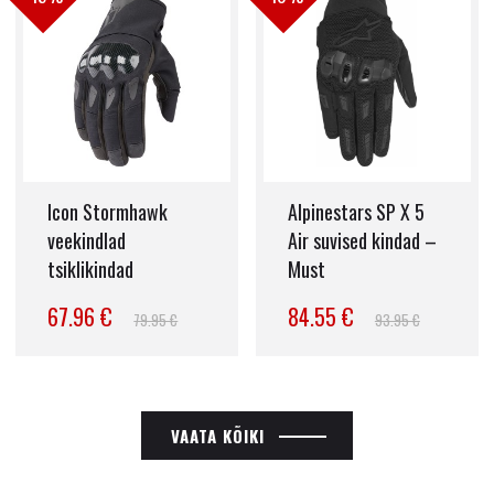
Icon Stormhawk
Alpinestars SP X 5
veekindlad
Air suvised kindad –
tsiklikindad
Must
67.96 €
84.55 €
79.95 €
93.95 €
VAATA KÕIKI