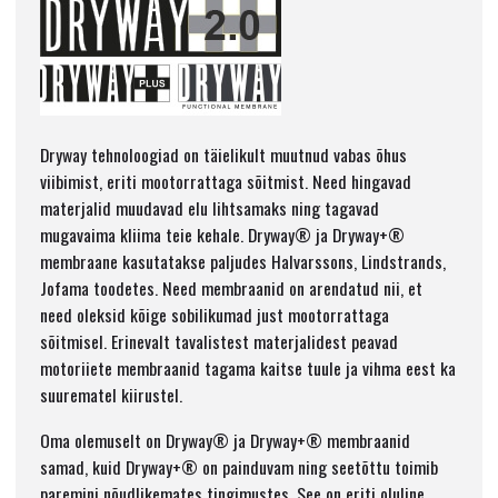
Dryway tehnoloogiad on täielikult muutnud vabas õhus
viibimist, eriti mootorrattaga sõitmist. Need hingavad
materjalid muudavad elu lihtsamaks ning tagavad
mugavaima kliima teie kehale. Dryway® ja Dryway+®
membraane kasutatakse paljudes Halvarssons, Lindstrands,
Jofama toodetes. Need membraanid on arendatud nii, et
need oleksid kõige sobilikumad just mootorrattaga
sõitmisel. Erinevalt tavalistest materjalidest peavad
motoriiete membraanid tagama kaitse tuule ja vihma eest ka
suurematel kiirustel.
Oma olemuselt on Dryway® ja Dryway+® membraanid
samad, kuid Dryway+® on painduvam ning seetõttu toimib
paremini nõudlikemates tingimustes. See on eriti oluline