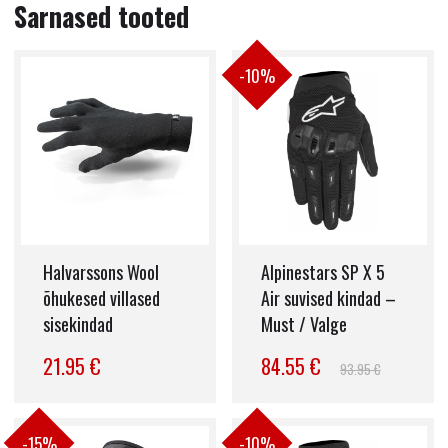
Sarnased tooted
-10%
Halvarssons Wool
Alpinestars SP X 5
õhukesed villased
Air suvised kindad –
sisekindad
Must / Valge
21.95 €
84.55 €
93.95 €
-15%
-10%