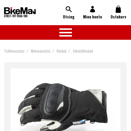
Otsing
Minu konto
Ostukorv
Tsiklivarustus
Motovarustus
Kindad
Tekstiilkindad