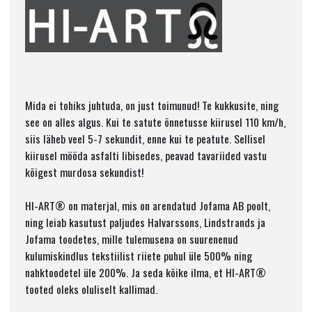
Mida ei tohiks juhtuda, on just toimunud! Te kukkusite, ning
see on alles algus. Kui te satute õnnetusse kiirusel 110 km/h,
siis läheb veel 5-7 sekundit, enne kui te peatute. Sellisel
kiirusel mööda asfalti libisedes, peavad tavariided vastu
kõigest murdosa sekundist!
HI-ART® on materjal, mis on arendatud Jofama AB poolt,
ning leiab kasutust paljudes Halvarssons, Lindstrands ja
Jofama toodetes, mille tulemusena on suurenenud
kulumiskindlus tekstiilist riiete puhul üle 500% ning
nahktoodetel üle 200%. Ja seda kõike ilma, et HI-ART®
tooted oleks oluliselt kallimad.