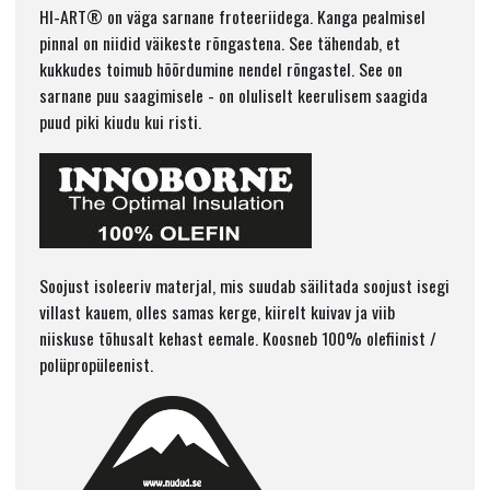
HI-ART® on väga sarnane froteeriidega. Kanga pealmisel
pinnal on niidid väikeste rõngastena. See tähendab, et
kukkudes toimub hõõrdumine nendel rõngastel. See on
sarnane puu saagimisele - on oluliselt keerulisem saagida
puud piki kiudu kui risti.
Soojust isoleeriv materjal, mis suudab säilitada soojust isegi
villast kauem, olles samas kerge, kiirelt kuivav ja viib
niiskuse tõhusalt kehast eemale. Koosneb 100% olefiinist /
polüpropüleenist.