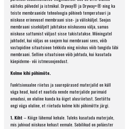
näiteks põlvedel ja istmikul. Dryway® ja Dryway+® ning ka
teiste membraanide tehnoloogia põhineb temperatuuri ja
niiskuse erinevusel membraani sise- ja välisküljel. Soojus
membraani siseküljelt juhitakse niiskusena välja, samas
niiskuse sattumist väljast sisse takistatakse. Mõningatel
juhtudel, kui väljas on soojem kui membraani sees, võib
vastupidine situatsioon tekkida ning niiskus võib tungida läbi
membraani. Selline situatsioon võib juhtuda, kui kasutada
käepideme- või istmesoojendust.
Kolme kihi põhimõte.
Funktsionaalne riietus ja suurepärased materjalid on küll
väga head, kuid et nautida nende materjalide parimaid
omadusi, on oluline kanda ka õiget alusriietust. Seetõttu
ongi väga oluline, et riietuda kolme kihi põhimõtte järgi.
1. Kiht
– Kõige lähemal kehale. Tuleks kasutada materjale,
mis juhivad niiskuse kehast eemale. Sobilikud on polüester