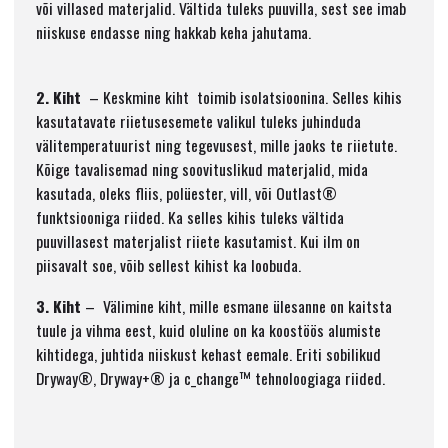
või villased materjalid. Vältida tuleks puuvilla, sest see imab
niiskuse endasse ning hakkab keha jahutama.
2. Kiht
– Keskmine kiht toimib isolatsioonina. Selles kihis
kasutatavate riietusesemete valikul tuleks juhinduda
välitemperatuurist ning tegevusest, mille jaoks te riietute.
Kõige tavalisemad ning soovituslikud materjalid, mida
kasutada, oleks fliis, polüester, vill, või Outlast®
funktsiooniga riided. Ka selles kihis tuleks vältida
puuvillasest materjalist riiete kasutamist. Kui ilm on
piisavalt soe, võib sellest kihist ka loobuda.
3. Kiht
– Välimine kiht, mille esmane ülesanne on kaitsta
tuule ja vihma eest, kuid oluline on ka koostöös alumiste
kihtidega, juhtida niiskust kehast eemale. Eriti sobilikud
Dryway®, Dryway+® ja c_change™ tehnoloogiaga riided.