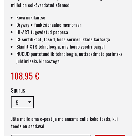
millel on eelkõverdatud sõrmed
Kõva nukikaitse
Dryway + funktsionaalne membraan
HI-ART tugevdatud peopesa
CE sertifikaat, tase 1, koos sõrmenukkide kaitsega
Skinfit XTR tehnoloogia, mis hoiab voodri paigal
NUDUD puutetundlik tehnoloogia, nutiseadmete parimaks
juhtimiseks kinnastega
108.95 €
Suurus
Jäta meile oma e-post ja me anname sulle kohe teada, kui
toode on saadaval.