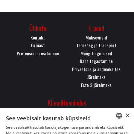
Üldinfo
E-pood
Kontakt
Makseviisid
Firmast
Tarneaeg ja transport
Pretensiooni esitamine
Müügitingimused
Raha tagastamine
Privaatsus ja andmekaitse
Järelmaks
Esto 3 järelmaks
Klienditeenindus
Pärnu mnt. 323, 11620,
×
See veebisait kasutab küpsiseid
Tallinn
+372 50 26 084
See veebisait kasutab kasutajakogemuse parandamiseks küpsiseid.
ESTONIAN
Meie veebisaiti kasutades nõustute kooskõlas meie küpsisepoliitikaga