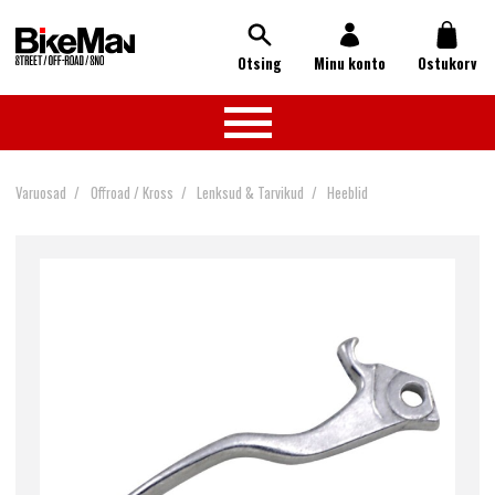
Otsing
Minu konto
Ostukorv
Varuosad
Offroad / Kross
Lenksud & Tarvikud
Heeblid