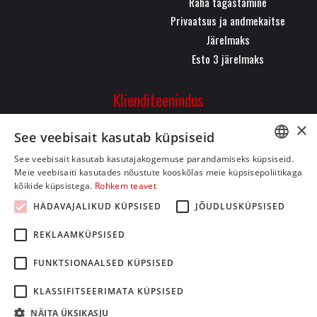
Raha tagastamine
Privaatsus ja andmekaitse
Järelmaks
Esto 3 järelmaks
Klienditeenindus
Pärnu mnt. 323, 11620,
×
See veebisait kasutab küpsiseid
Tallinn
+372 50 26 084
See veebisait kasutab kasutajakogemuse parandamiseks küpsiseid.
ESTONIAN
Meie veebisaiti kasutades nõustute kooskõlas meie küpsisepoliitikaga
info@bikeman.ee
kõikide küpsistega.
Rohkem teavet
ENGLISH
HÄDAVAJALIKUD KÜPSISED
JÕUDLUSKÜPSISED
REKLAAMKÜPSISED
FUNKTSIONAALSED KÜPSISED
KLASSIFITSEERIMATA KÜPSISED
NÄITA ÜKSIKASJU