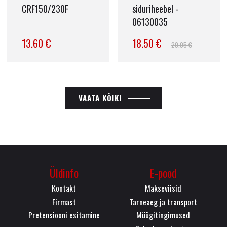
CRF150/230F
siduriheebel -
06130035
13.60 €
18.50 €
29.95 €
VAATA KÕIKI
Üldinfo
E-pood
Kontakt
Makseviisid
Firmast
Tarneaeg ja transport
Pretensiooni esitamine
Müügitingimused