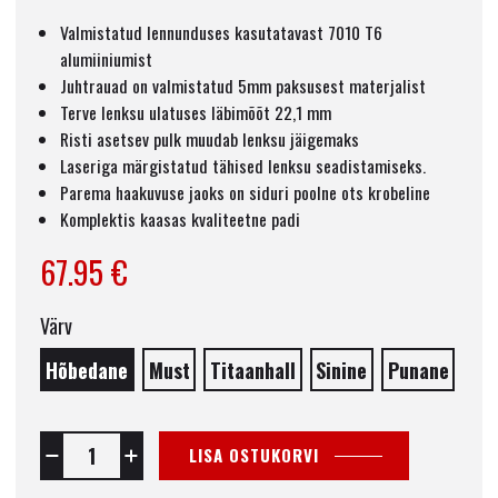
Valmistatud lennunduses kasutatavast 7010 T6
alumiiniumist
Juhtrauad on valmistatud 5mm paksusest materjalist
Terve lenksu ulatuses läbimõõt 22,1 mm
Risti asetsev pulk muudab lenksu jäigemaks
Laseriga märgistatud tähised lenksu seadistamiseks.
Parema haakuvuse jaoks on siduri poolne ots krobeline
Komplektis kaasas kvaliteetne padi
67.95 €
Värv
Hõbedane
Must
Titaanhall
Sinine
Punane
LISA OSTUKORVI