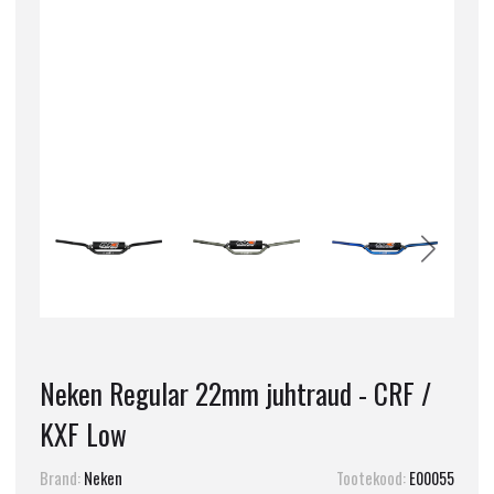
Neken Regular 22mm juhtraud - CRF /
KXF Low
Brand:
Neken
Tootekood:
E00055