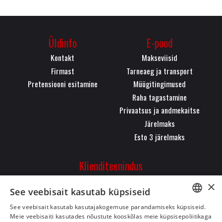
Üldinfo
E-pood
Kontakt
Makseviisid
Firmast
Tarneaeg ja transport
Pretensiooni esitamine
Müügitingimused
Raha tagastamine
Privaatsus ja andmekaitse
Järelmaks
Esto 3 järelmaks
Klienditeenindus
Pärnu mnt. 323, 11620,
×
See veebisait kasutab küpsiseid
Tallinn
+372 50 26 084
See veebisait kasutab kasutajakogemuse parandamiseks küpsiseid.
ESTONIAN
Meie veebisaiti kasutades nõustute kooskõlas meie küpsisepoliitikaga
info@bikeman.ee