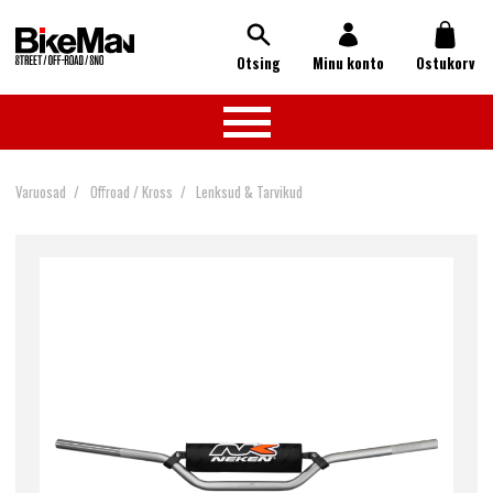
Otsing
Minu konto
Ostukorv
Varuosad
Offroad / Kross
Lenksud & Tarvikud