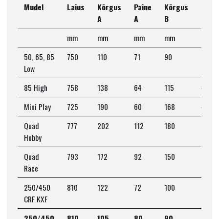
Mudel
Laius
Kõrgus
Paine
Kõrgus
Paine
A
A
B
B
mm
mm
mm
mm
mm
50, 65, 85
750
110
71
90
50
Low
85 High
758
138
64
115
42
Mini Play
725
190
60
168
40
Quad
777
202
112
180
90
Hobby
Quad
793
172
92
150
70
Race
250/450
810
122
72
100
54
CRF KXF
250/450
810
105
80
90
50